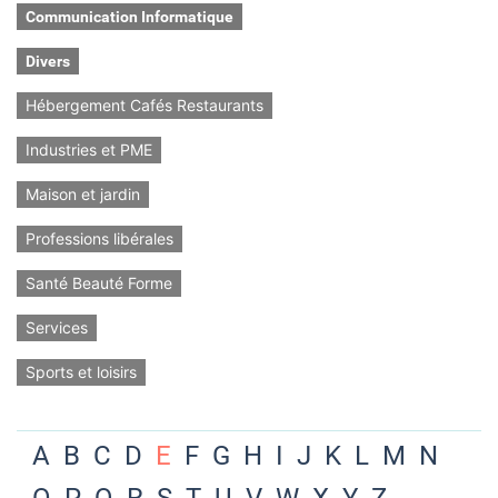
Communication Informatique
Divers
Hébergement Cafés Restaurants
Industries et PME
Maison et jardin
Professions libérales
Santé Beauté Forme
Services
Sports et loisirs
A
B
C
D
E
F
G
H
I
J
K
L
M
N