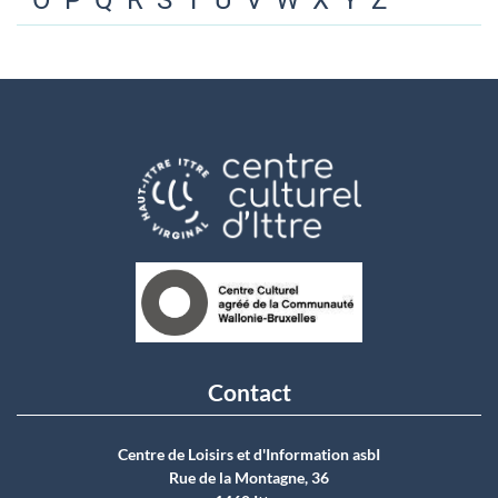
O
P
Q
R
S
T
U
V
W
X
Y
Z
Contact
Centre de Loisirs et d'Information asbI
Rue de la Montagne, 36