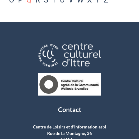
O
P
Q
R
S
T
U
V
W
X
Y
Z
Contact
Centre de Loisirs et d'Information asbI
Rue de la Montagne, 36