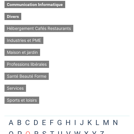
Communication Informatique
Divers
Hébergement Cafés Restaurants
Industries et PME
Maison et jardin
Professions libérales
Santé Beauté Forme
Services
Sports et loisirs
A
B
C
D
E
F
G
H
I
J
K
L
M
N