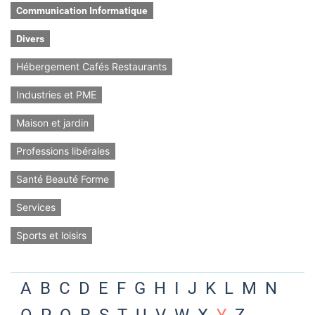
Communication Informatique
Divers
Hébergement Cafés Restaurants
Industries et PME
Maison et jardin
Professions libérales
Santé Beauté Forme
Services
Sports et loisirs
A
B
C
D
E
F
G
H
I
J
K
L
M
N