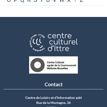
O
P
Q
R
S
T
U
V
W
X
Y
Z
Contact
Centre de Loisirs et d'Information asbI
Rue de la Montagne, 36