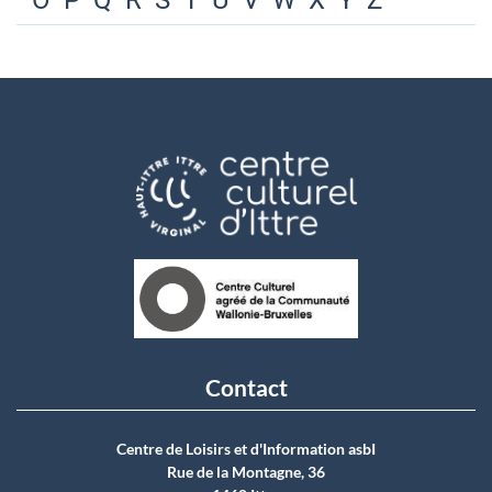
O
P
Q
R
S
T
U
V
W
X
Y
Z
Contact
Centre de Loisirs et d'Information asbI
Rue de la Montagne, 36