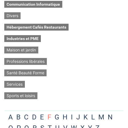
Communication Informatique
Divers
Hébergement Cafés Restaurants
Industries et PME
Maison et jardin
Professions libérales
Santé Beauté Forme
Services
Sports et loisirs
A
B
C
D
E
F
G
H
I
J
K
L
M
N