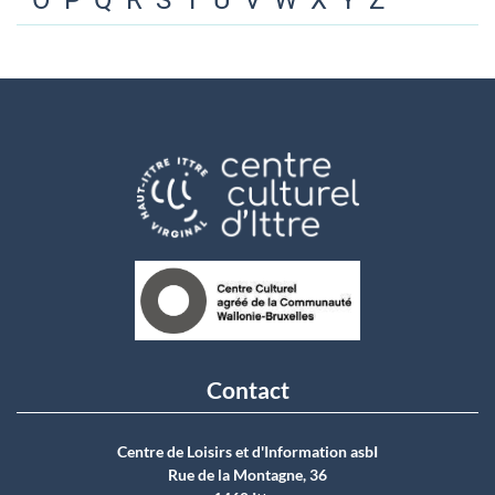
O
P
Q
R
S
T
U
V
W
X
Y
Z
Contact
Centre de Loisirs et d'Information asbI
Rue de la Montagne, 36