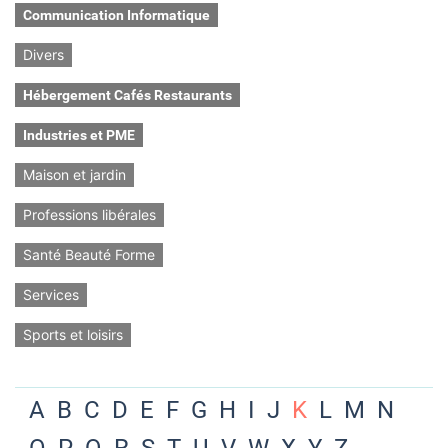
Communication Informatique
Divers
Hébergement Cafés Restaurants
Industries et PME
Maison et jardin
Professions libérales
Santé Beauté Forme
Services
Sports et loisirs
A
B
C
D
E
F
G
H
I
J
K
L
M
N