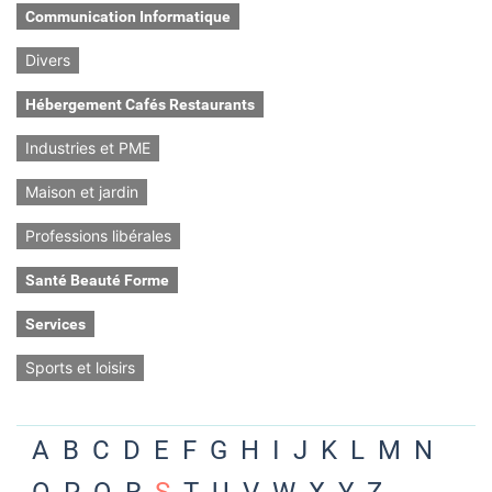
Communication Informatique
Divers
Hébergement Cafés Restaurants
Industries et PME
Maison et jardin
Professions libérales
Santé Beauté Forme
Services
Sports et loisirs
A
B
C
D
E
F
G
H
I
J
K
L
M
N