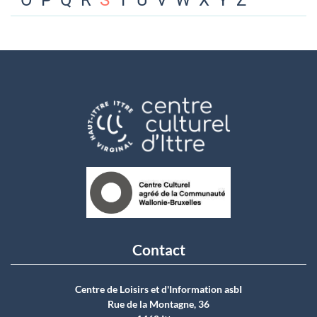
O
P
Q
R
S
T
U
V
W
X
Y
Z
Contact
Centre de Loisirs et d'Information asbI
Rue de la Montagne, 36