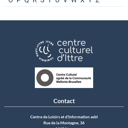
O
P
Q
R
S
T
U
V
W
X
Y
Z
Contact
Centre de Loisirs et d'Information asbI
Rue de la Montagne, 36