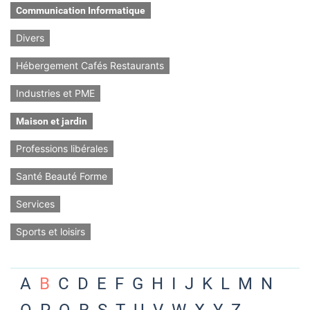
Communication Informatique
Divers
Hébergement Cafés Restaurants
Industries et PME
Maison et jardin
Professions libérales
Santé Beauté Forme
Services
Sports et loisirs
A
B
C
D
E
F
G
H
I
J
K
L
M
N