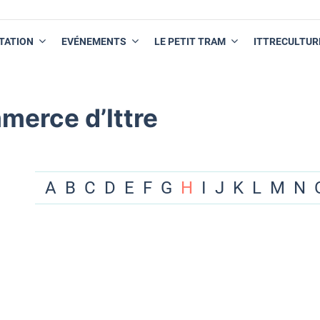
TATION
EVÉNEMENTS
LE PETIT TRAM
ITTRECULTUR
merce d’Ittre
A
B
C
D
E
F
G
H
I
J
K
L
M
N