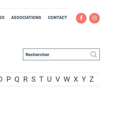
ES
ASSOCIATIONS
CONTACT
O
P
Q
R
S
T
U
V
W
X
Y
Z