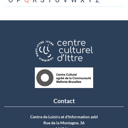
O
P
Q
R
S
T
U
V
W
X
Y
Z
Contact
Centre de Loisirs et d'Information asbI
Rue de la Montagne, 36