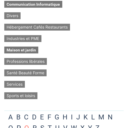
Communication Informatique
Divers
Hébergement Cafés Restaurants
Industries et PME
Maison et jardin
Professions libérales
Santé Beauté Forme
Services
Sports et loisirs
A
B
C
D
E
F
G
H
I
J
K
L
M
N