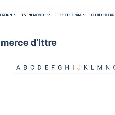
TATION
EVÉNEMENTS
LE PETIT TRAM
ITTRECULTUR
merce d’Ittre
A
B
C
D
E
F
G
H
I
J
K
L
M
N