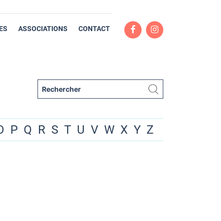
ES
ASSOCIATIONS
CONTACT
O
P
Q
R
S
T
U
V
W
X
Y
Z