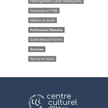
Hébergement Cafés Restaurants
Industries et PME
Maison et jardin
Professions libérales
Santé Beauté Forme
Services
Sports et loisirs