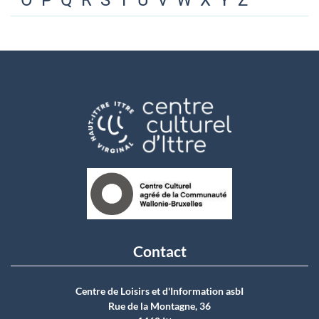
O
P
Q
R
S
T
U
V
W
X
Y
Z
Contact
Centre de Loisirs et d'Information asbI
Rue de la Montagne, 36