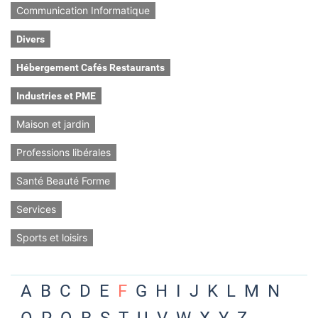
Communication Informatique
Divers
Hébergement Cafés Restaurants
Industries et PME
Maison et jardin
Professions libérales
Santé Beauté Forme
Services
Sports et loisirs
A
B
C
D
E
F
G
H
I
J
K
L
M
N