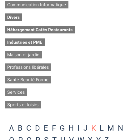
Communication Informatique
Divers
Hébergement Cafés Restaurants
Industries et PME
Maison et jardin
Professions libérales
Santé Beauté Forme
Services
Sports et loisirs
A
B
C
D
E
F
G
H
I
J
K
L
M
N