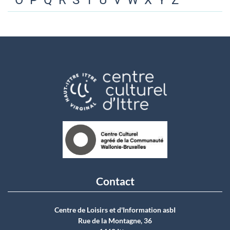
O
P
Q
R
S
T
U
V
W
X
Y
Z
Contact
Centre de Loisirs et d'Information asbI
Rue de la Montagne, 36