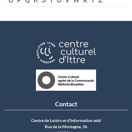
O
P
Q
R
S
T
U
V
W
X
Y
Z
Contact
Centre de Loisirs et d'Information asbI
Rue de la Montagne, 36