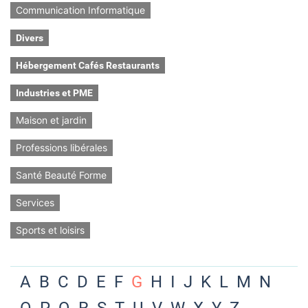
Communication Informatique
Divers
Hébergement Cafés Restaurants
Industries et PME
Maison et jardin
Professions libérales
Santé Beauté Forme
Services
Sports et loisirs
A
B
C
D
E
F
G
H
I
J
K
L
M
N