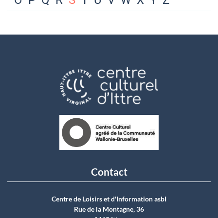
O
P
Q
R
S
T
U
V
W
X
Y
Z
Contact
Centre de Loisirs et d'Information asbI
Rue de la Montagne, 36