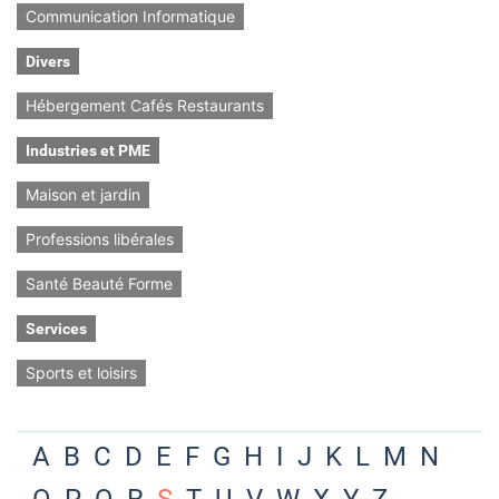
Communication Informatique
Divers
Hébergement Cafés Restaurants
Industries et PME
Maison et jardin
Professions libérales
Santé Beauté Forme
Services
Sports et loisirs
A
B
C
D
E
F
G
H
I
J
K
L
M
N