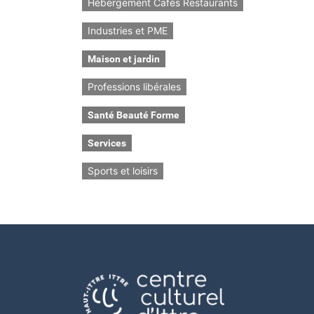
Hébergement Cafés Restaurants
Industries et PME
Maison et jardin
Professions libérales
Santé Beauté Forme
Services
Sports et loisirs