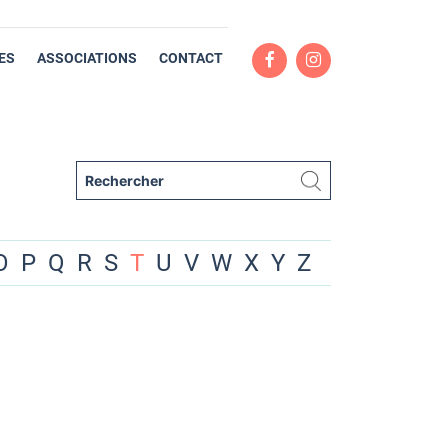
ES
ASSOCIATIONS
CONTACT
O
P
Q
R
S
T
U
V
W
X
Y
Z