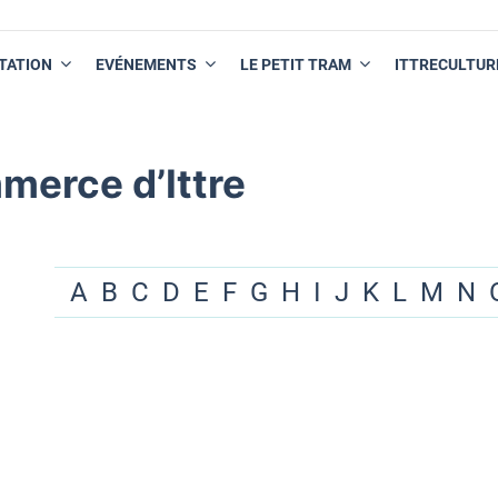
TATION
EVÉNEMENTS
LE PETIT TRAM
ITTRECULTUR
merce d’Ittre
A
B
C
D
E
F
G
H
I
J
K
L
M
N