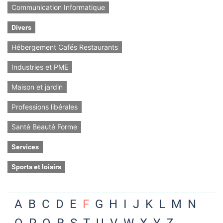
Communication Informatique
Divers
Hébergement Cafés Restaurants
Industries et PME
Maison et jardin
Professions libérales
Santé Beauté Forme
Services
Sports et loisirs
A
B
C
D
E
F
G
H
I
J
K
L
M
N