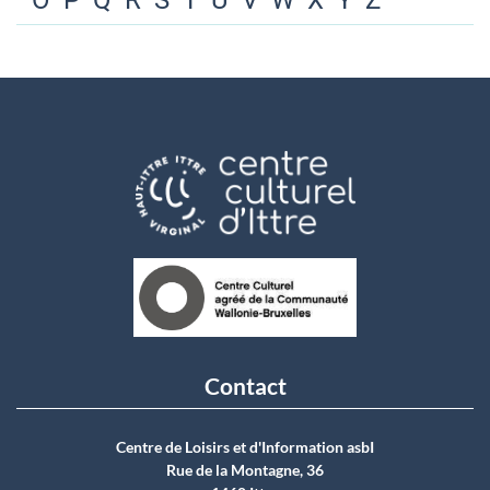
O
P
Q
R
S
T
U
V
W
X
Y
Z
Contact
Centre de Loisirs et d'Information asbI
Rue de la Montagne, 36