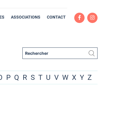
ES
ASSOCIATIONS
CONTACT
O
P
Q
R
S
T
U
V
W
X
Y
Z