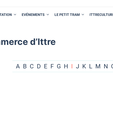
TATION
EVÉNEMENTS
LE PETIT TRAM
ITTRECULTUR
merce d’Ittre
A
B
C
D
E
F
G
H
I
J
K
L
M
N