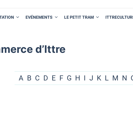
TATION
EVÉNEMENTS
LE PETIT TRAM
ITTRECULTUR
merce d’Ittre
A
B
C
D
E
F
G
H
I
J
K
L
M
N