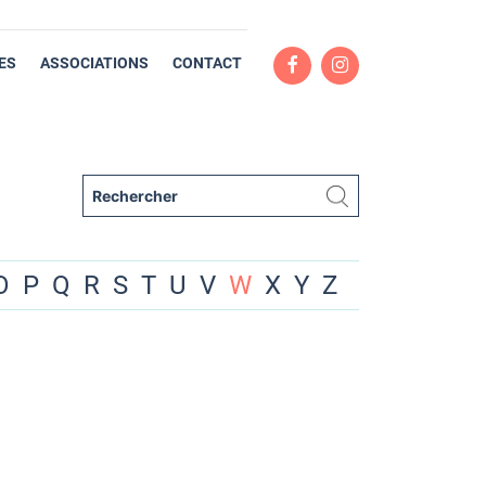
ES
ASSOCIATIONS
CONTACT
O
P
Q
R
S
T
U
V
W
X
Y
Z