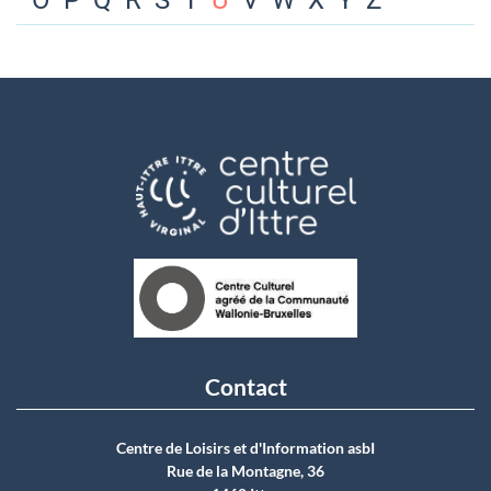
O
P
Q
R
S
T
U
V
W
X
Y
Z
Contact
Centre de Loisirs et d'Information asbI
Rue de la Montagne, 36