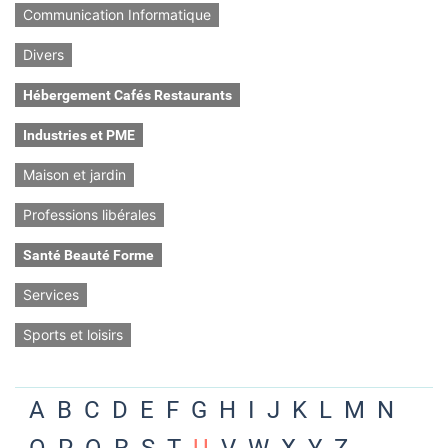
Communication Informatique
Divers
Hébergement Cafés Restaurants
Industries et PME
Maison et jardin
Professions libérales
Santé Beauté Forme
Services
Sports et loisirs
A
B
C
D
E
F
G
H
I
J
K
L
M
N