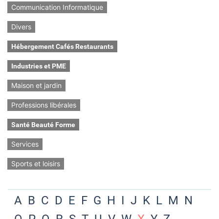
Communication Informatique
Divers
Hébergement Cafés Restaurants
Industries et PME
Maison et jardin
Professions libérales
Santé Beauté Forme
Services
Sports et loisirs
A
B
C
D
E
F
G
H
I
J
K
L
M
N