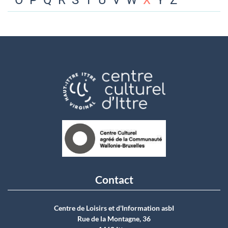
O
P
Q
R
S
T
U
V
W
X
Y
Z
Contact
Centre de Loisirs et d'Information asbI
Rue de la Montagne, 36