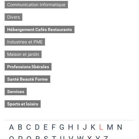
Communication Informatique
Divers
Hébergement Cafés Restaurants
Industries et PME
Maison et jardin
Professions libérales
Santé Beauté Forme
Services
Sports et loisirs
A
B
C
D
E
F
G
H
I
J
K
L
M
N