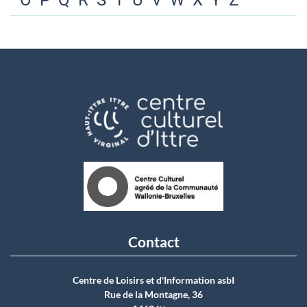
O
P
Q
R
S
T
U
V
W
X
Y
Z
Contact
Centre de Loisirs et d'Information asbI
Rue de la Montagne, 36