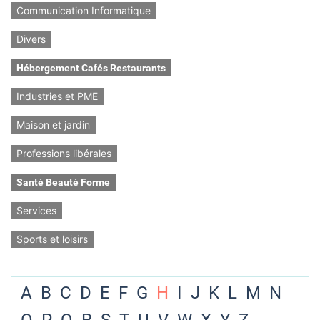
Communication Informatique
Divers
Hébergement Cafés Restaurants
Industries et PME
Maison et jardin
Professions libérales
Santé Beauté Forme
Services
Sports et loisirs
A
B
C
D
E
F
G
H
I
J
K
L
M
N