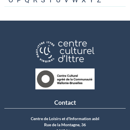
O
P
Q
R
S
T
U
V
W
X
Y
Z
Contact
Centre de Loisirs et d'Information asbI
Rue de la Montagne, 36