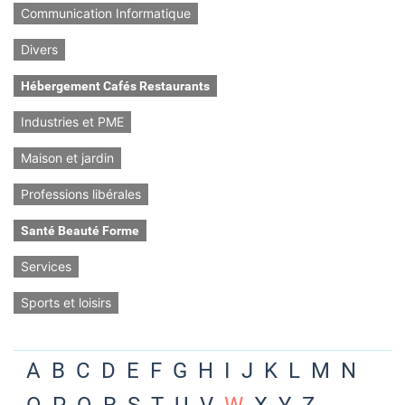
Communication Informatique
Divers
Hébergement Cafés Restaurants
Industries et PME
Maison et jardin
Professions libérales
Santé Beauté Forme
Services
Sports et loisirs
A
B
C
D
E
F
G
H
I
J
K
L
M
N