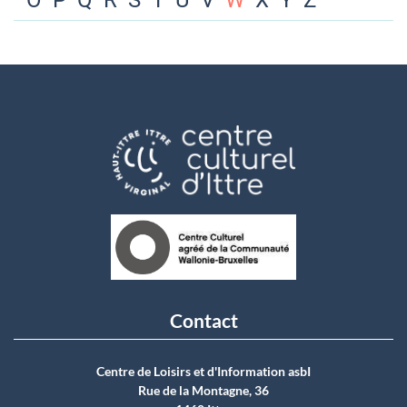
O
P
Q
R
S
T
U
V
W
X
Y
Z
Contact
Centre de Loisirs et d'Information asbI
Rue de la Montagne, 36