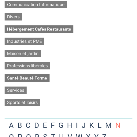
Communication Informatique
Divers
Hébergement Cafés Restaurants
Industries et PME
Maison et jardin
Professions libérales
Santé Beauté Forme
Services
Sports et loisirs
A
B
C
D
E
F
G
H
I
J
K
L
M
N