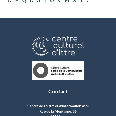
O
P
Q
R
S
T
U
V
W
X
Y
Z
Contact
Centre de Loisirs et d'Information asbI
Rue de la Montagne, 36