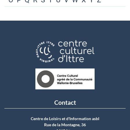
O
P
Q
R
S
T
U
V
W
X
Y
Z
Contact
Centre de Loisirs et d'Information asbI
Rue de la Montagne, 36