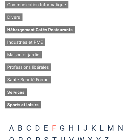
Communication Informatique
Divers
Hébergement Cafés Restaurants
Industries et PME
Maison et jardin
Professions libérales
Santé Beauté Forme
Services
Sports et loisirs
A
B
C
D
E
F
G
H
I
J
K
L
M
N