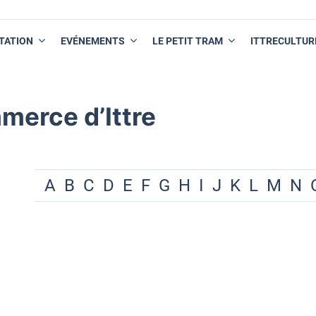
TATION
EVÉNEMENTS
LE PETIT TRAM
ITTRECULTUR
merce d’Ittre
A
B
C
D
E
F
G
H
I
J
K
L
M
N