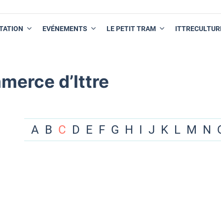
TATION
EVÉNEMENTS
LE PETIT TRAM
ITTRECULTUR
merce d’Ittre
A
B
C
D
E
F
G
H
I
J
K
L
M
N