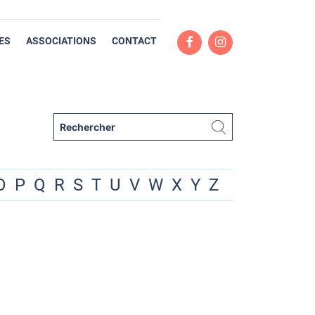
ES
ASSOCIATIONS
CONTACT
O
P
Q
R
S
T
U
V
W
X
Y
Z