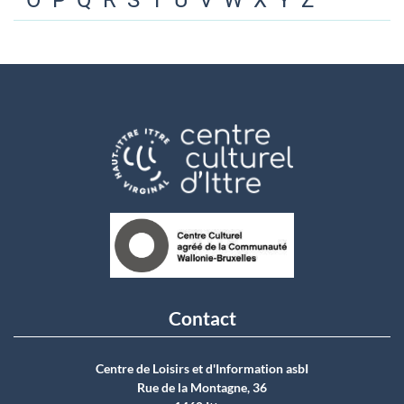
O
P
Q
R
S
T
U
V
W
X
Y
Z
Contact
Centre de Loisirs et d'Information asbI
Rue de la Montagne, 36