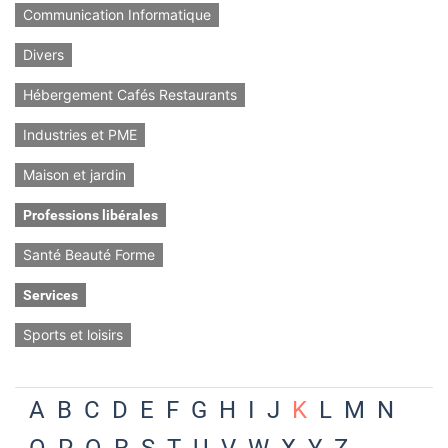
Communication Informatique
Divers
Hébergement Cafés Restaurants
Industries et PME
Maison et jardin
Professions libérales
Santé Beauté Forme
Services
Sports et loisirs
A
B
C
D
E
F
G
H
I
J
K
L
M
N