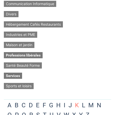
Communication Informatique
Divers
Hébergement Cafés Restaurants
Industries et PME
Maison et jardin
Professions libérales
Santé Beauté Forme
Services
Sports et loisirs
A
B
C
D
E
F
G
H
I
J
K
L
M
N