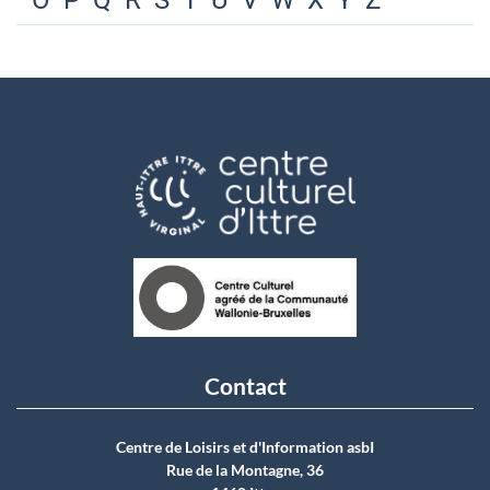
O
P
Q
R
S
T
U
V
W
X
Y
Z
Contact
Centre de Loisirs et d'Information asbI
Rue de la Montagne, 36