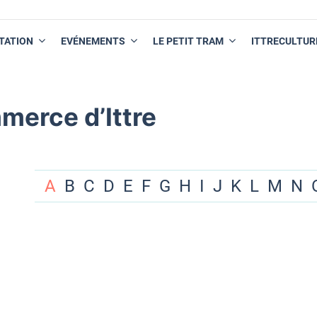
TATION
EVÉNEMENTS
LE PETIT TRAM
ITTRECULTUR
merce d’Ittre
A
B
C
D
E
F
G
H
I
J
K
L
M
N