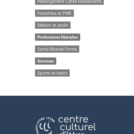
Hébergement Cafés Restaurants
Industries et PME
Maison et jardin
Professions libérales
Santé Beauté Forme
Services
Sports et loisirs