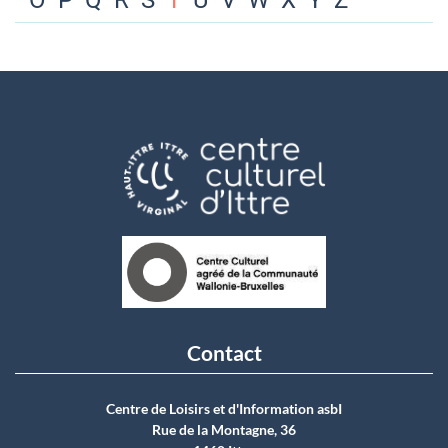
O
P
Q
R
S
T
U
V
W
X
Y
Z
Contact
Centre de Loisirs et d'Information asbI
Rue de la Montagne, 36