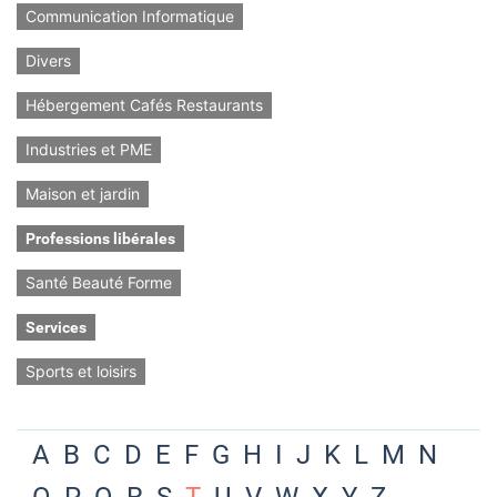
Communication Informatique
Divers
Hébergement Cafés Restaurants
Industries et PME
Maison et jardin
Professions libérales
Santé Beauté Forme
Services
Sports et loisirs
A
B
C
D
E
F
G
H
I
J
K
L
M
N