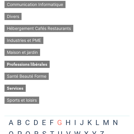
Communication Informatique
Divers
Hébergement Cafés Restaurants
Industries et PME
Maison et jardin
Professions libérales
Santé Beauté Forme
Services
Sports et loisirs
A
B
C
D
E
F
G
H
I
J
K
L
M
N