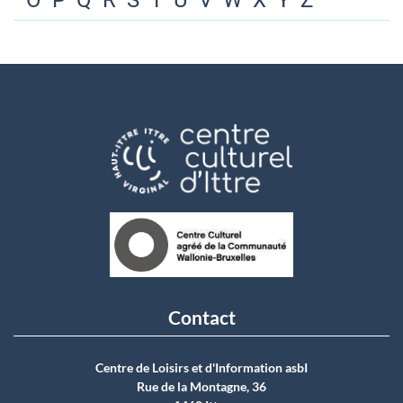
O
P
Q
R
S
T
U
V
W
X
Y
Z
Contact
Centre de Loisirs et d'Information asbI
Rue de la Montagne, 36