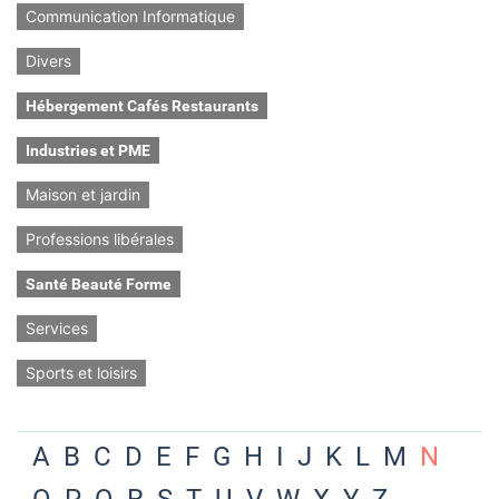
Communication Informatique
Divers
Hébergement Cafés Restaurants
Industries et PME
Maison et jardin
Professions libérales
Santé Beauté Forme
Services
Sports et loisirs
A
B
C
D
E
F
G
H
I
J
K
L
M
N