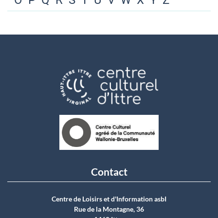
O
P
Q
R
S
T
U
V
W
X
Y
Z
Contact
Centre de Loisirs et d'Information asbI
Rue de la Montagne, 36