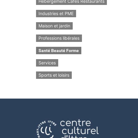
Hébergement Cafés Restaurants
Industries et PME
Maison et jardin
Professions libérales
Santé Beauté Forme
Services
Sports et loisirs