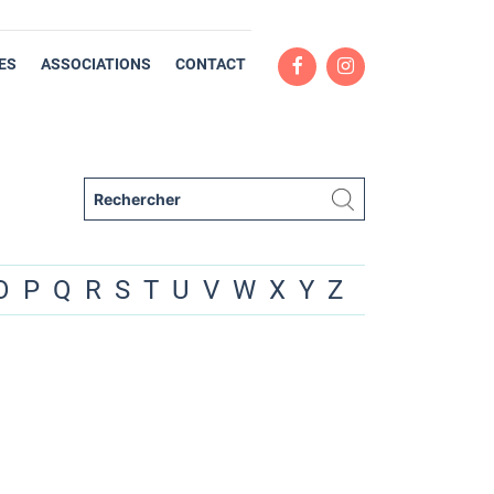
ES
ASSOCIATIONS
CONTACT
O
P
Q
R
S
T
U
V
W
X
Y
Z