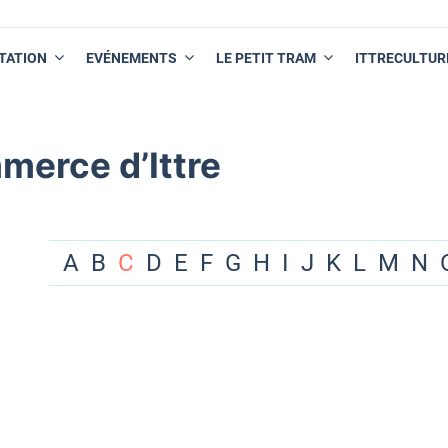
TATION
EVÉNEMENTS
LE PETIT TRAM
ITTRECULTUR
merce d’Ittre
A
B
C
D
E
F
G
H
I
J
K
L
M
N