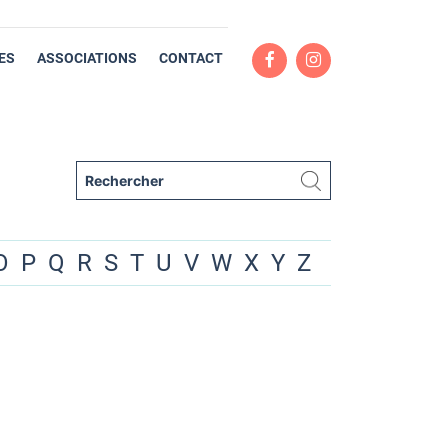
ES
ASSOCIATIONS
CONTACT
O
P
Q
R
S
T
U
V
W
X
Y
Z