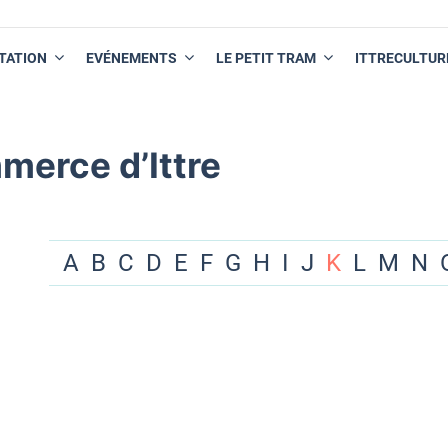
TATION
EVÉNEMENTS
LE PETIT TRAM
ITTRECULTUR
merce d’Ittre
A
B
C
D
E
F
G
H
I
J
K
L
M
N