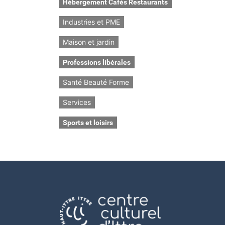
Hébergement Cafés Restaurants
Industries et PME
Maison et jardin
Professions libérales
Santé Beauté Forme
Services
Sports et loisirs