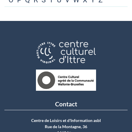
O
P
Q
R
S
T
U
V
W
X
Y
Z
Contact
Centre de Loisirs et d'Information asbI
Rue de la Montagne, 36