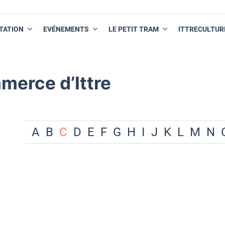
TATION
EVÉNEMENTS
LE PETIT TRAM
ITTRECULTUR
merce d’Ittre
A
B
C
D
E
F
G
H
I
J
K
L
M
N