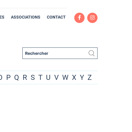
ES
ASSOCIATIONS
CONTACT
O
P
Q
R
S
T
U
V
W
X
Y
Z