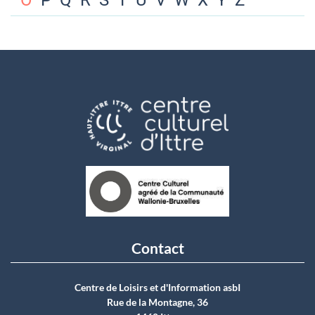
O
P
Q
R
S
T
U
V
W
X
Y
Z
Contact
Centre de Loisirs et d'Information asbI
Rue de la Montagne, 36