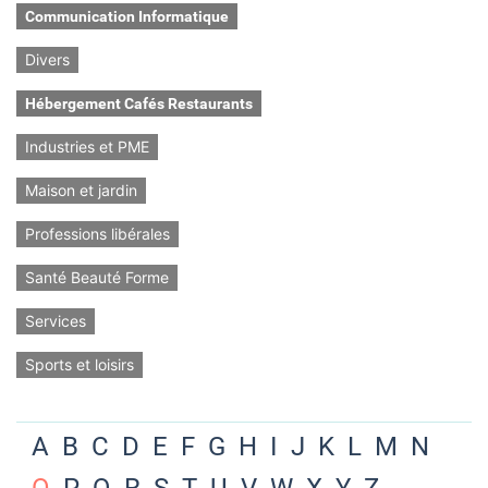
Communication Informatique
Divers
Hébergement Cafés Restaurants
Industries et PME
Maison et jardin
Professions libérales
Santé Beauté Forme
Services
Sports et loisirs
A
B
C
D
E
F
G
H
I
J
K
L
M
N