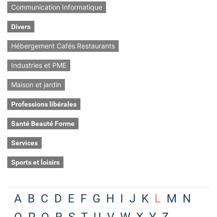
Communication Informatique
Divers
Hébergement Cafés Restaurants
Industries et PME
Maison et jardin
Professions libérales
Santé Beauté Forme
Services
Sports et loisirs
A
B
C
D
E
F
G
H
I
J
K
L
M
N