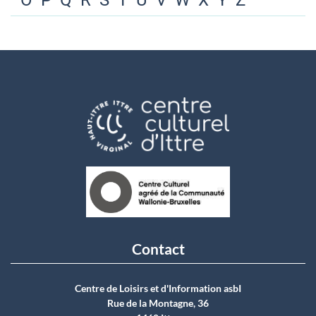
O
P
Q
R
S
T
U
V
W
X
Y
Z
Contact
Centre de Loisirs et d'Information asbI
Rue de la Montagne, 36