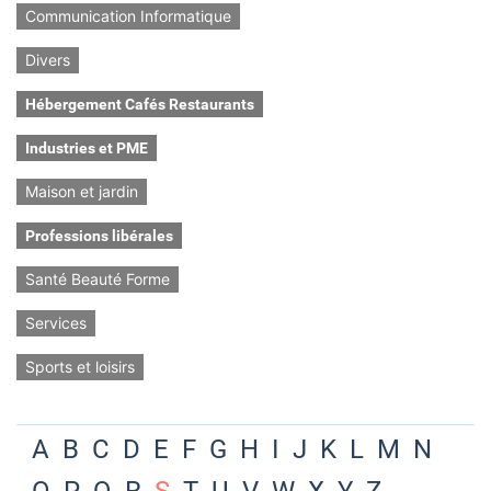
Communication Informatique
Divers
Hébergement Cafés Restaurants
Industries et PME
Maison et jardin
Professions libérales
Santé Beauté Forme
Services
Sports et loisirs
A
B
C
D
E
F
G
H
I
J
K
L
M
N