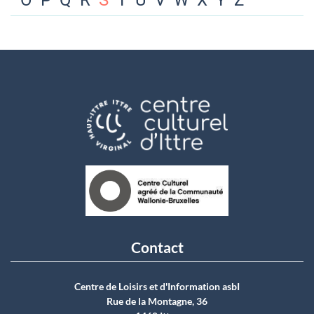
O
P
Q
R
S
T
U
V
W
X
Y
Z
Contact
Centre de Loisirs et d'Information asbI
Rue de la Montagne, 36