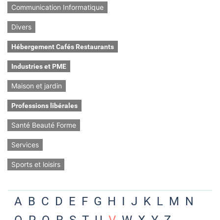
Communication Informatique
Divers
Hébergement Cafés Restaurants
Industries et PME
Maison et jardin
Professions libérales
Santé Beauté Forme
Services
Sports et loisirs
A
B
C
D
E
F
G
H
I
J
K
L
M
N