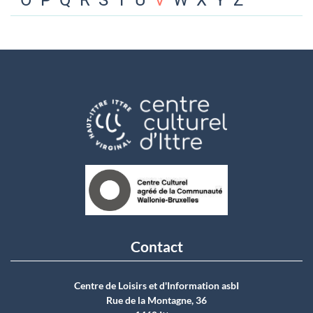
O
P
Q
R
S
T
U
V
W
X
Y
Z
Contact
Centre de Loisirs et d'Information asbI
Rue de la Montagne, 36