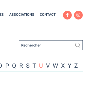
ES
ASSOCIATIONS
CONTACT
O
P
Q
R
S
T
U
V
W
X
Y
Z