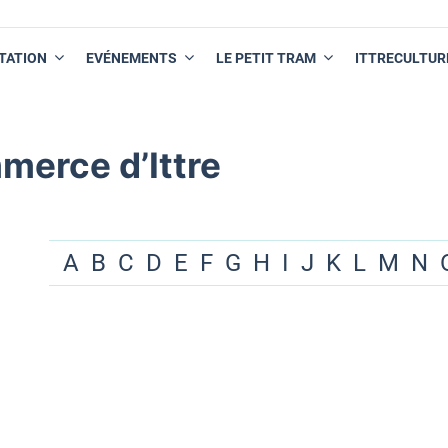
TATION
EVÉNEMENTS
LE PETIT TRAM
ITTRECULTUR
merce d’Ittre
A
B
C
D
E
F
G
H
I
J
K
L
M
N