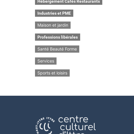
Hébergement Cafés Restaurants
Industries et PME
Maison et jardin
Professions libérales
Santé Beauté Forme
Services
Sports et loisirs