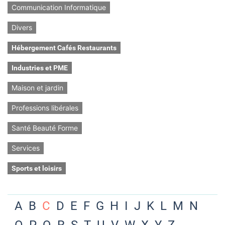
Communication Informatique
Divers
Hébergement Cafés Restaurants
Industries et PME
Maison et jardin
Professions libérales
Santé Beauté Forme
Services
Sports et loisirs
A
B
C
D
E
F
G
H
I
J
K
L
M
N