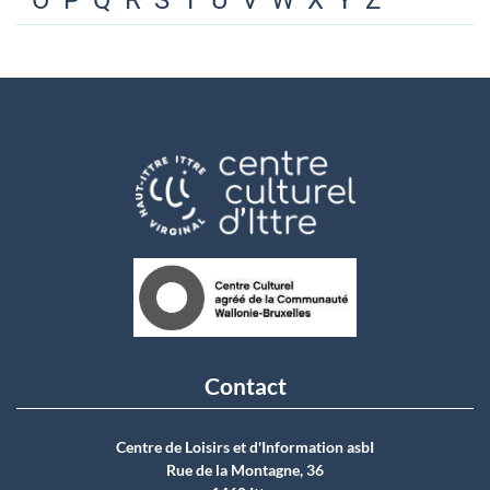
O
P
Q
R
S
T
U
V
W
X
Y
Z
Contact
Centre de Loisirs et d'Information asbI
Rue de la Montagne, 36