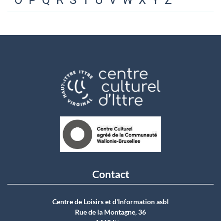
O
P
Q
R
S
T
U
V
W
X
Y
Z
Contact
Centre de Loisirs et d'Information asbI
Rue de la Montagne, 36