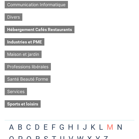
Communication Informatique
Divers
Hébergement Cafés Restaurants
Industries et PME
Maison et jardin
Professions libérales
Santé Beauté Forme
Services
Sports et loisirs
A
B
C
D
E
F
G
H
I
J
K
L
M
N