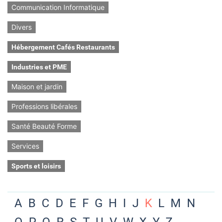
Communication Informatique
Divers
Hébergement Cafés Restaurants
Industries et PME
Maison et jardin
Professions libérales
Santé Beauté Forme
Services
Sports et loisirs
A
B
C
D
E
F
G
H
I
J
K
L
M
N