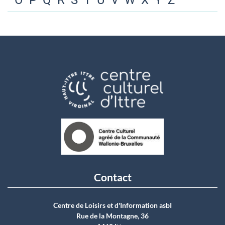
O
P
Q
R
S
T
U
V
W
X
Y
Z
Contact
Centre de Loisirs et d'Information asbI
Rue de la Montagne, 36