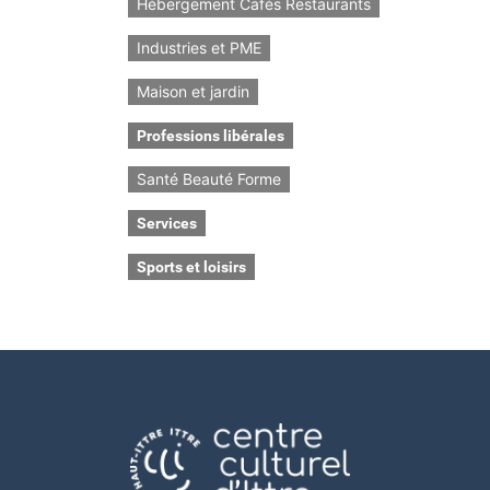
Hébergement Cafés Restaurants
Industries et PME
Maison et jardin
Professions libérales
Santé Beauté Forme
Services
Sports et loisirs