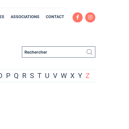
ES
ASSOCIATIONS
CONTACT
O
P
Q
R
S
T
U
V
W
X
Y
Z