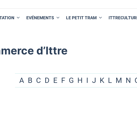
TATION
EVÉNEMENTS
LE PETIT TRAM
ITTRECULTUR
merce d’Ittre
A
B
C
D
E
F
G
H
I
J
K
L
M
N