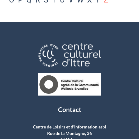
O
P
Q
R
S
T
U
V
W
X
Y
Z
Contact
Centre de Loisirs et d'Information asbI
Rue de la Montagne, 36