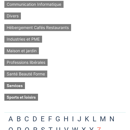
Communication Informatique
Divers
Hébergement Cafés Restaurants
Industries et PME
Maison et jardin
Professions libérales
Santé Beauté Forme
Services
Sports et loisirs
A
B
C
D
E
F
G
H
I
J
K
L
M
N