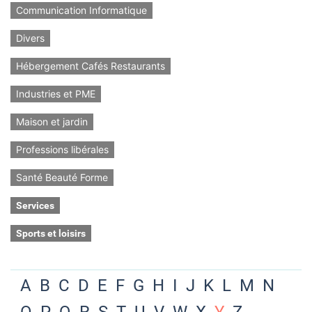
Communication Informatique
Divers
Hébergement Cafés Restaurants
Industries et PME
Maison et jardin
Professions libérales
Santé Beauté Forme
Services
Sports et loisirs
A
B
C
D
E
F
G
H
I
J
K
L
M
N