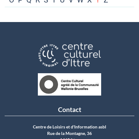
O
P
Q
R
S
T
U
V
W
X
Y
Z
Contact
Centre de Loisirs et d'Information asbI
Rue de la Montagne, 36