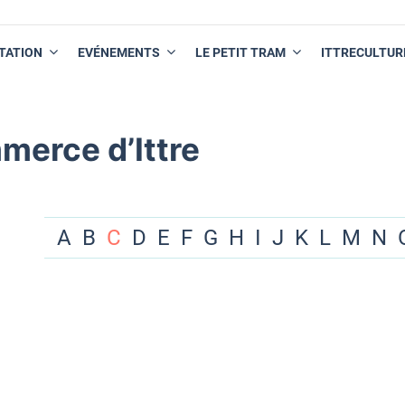
TATION
EVÉNEMENTS
LE PETIT TRAM
ITTRECULTUR
merce d’Ittre
A
B
C
D
E
F
G
H
I
J
K
L
M
N