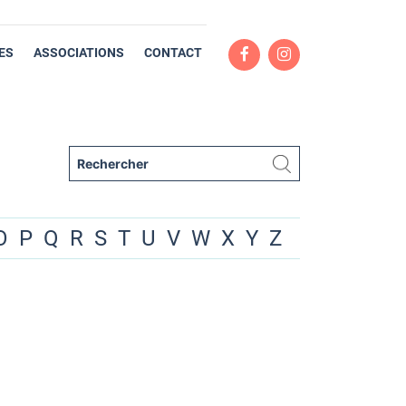
ES
ASSOCIATIONS
CONTACT
O
P
Q
R
S
T
U
V
W
X
Y
Z