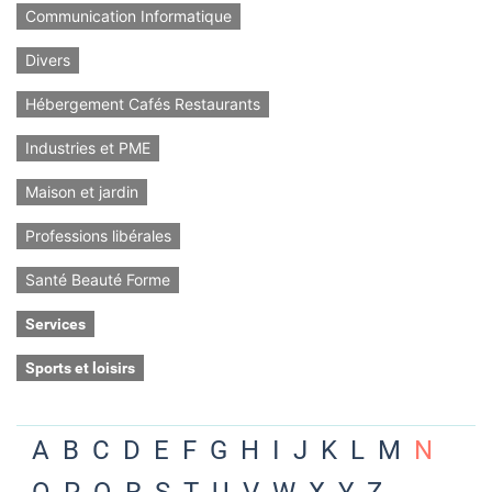
Communication Informatique
Divers
Hébergement Cafés Restaurants
Industries et PME
Maison et jardin
Professions libérales
Santé Beauté Forme
Services
Sports et loisirs
A
B
C
D
E
F
G
H
I
J
K
L
M
N