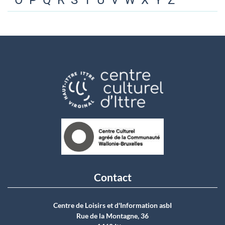
O
P
Q
R
S
T
U
V
W
X
Y
Z
Contact
Centre de Loisirs et d'Information asbI
Rue de la Montagne, 36